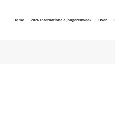
Home
2026 Internationale jongerenweek
Over
EWS
NEWS
 stellen aan je