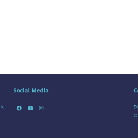
Social Media
C
in,
Di
©