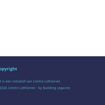
opyright
t is een initiatief van
Centre Lothlorien
2026 Centre Lothlorien · by
Building Legacies