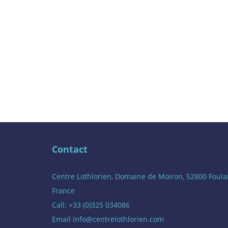
Contact
Centre Lothlorien, Domaine de Moiron, 52800 Foula
France
Call: +33 (0)325 034086
Email
info@centrelothlorien.com