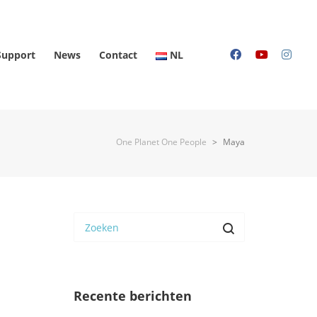
Support
News
Contact
NL
One Planet One People
>
Maya
Recente berichten