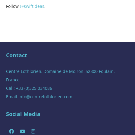
Follow
@swiftideas
.
Contact
Centre Lothlorien, Domaine de Moiron, 52800 Foulain,
France
Call: +33 (0)325 034086
Email
info@centrelothlorien.com
Social Media