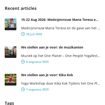
Recent articles
15-22 Aug 2026: Medicijnvrouw Maria Teresa en de gave van het obsidiaan-ei
Medicijnvrouw Maria Teresa en de gave van het obsidiaan-ei: 7 dagen vrouwelijke wijsheid en empowerment De weekvoorafgaand aan het One…
26 juli 2026
We stellen aan je voor: de muzikanten
Muziek op het One Planet – One People Yogafestival One Planet – One People presenteert een breed programma, met niet…
8 augustus 2025
We stellen aan je voor: Kika Kok
Yoga Workshop door Kika Kok Tijdens het One Planet – One People Yogafestival worden er in de middag een aantal…
1 augustus 2025
Tags