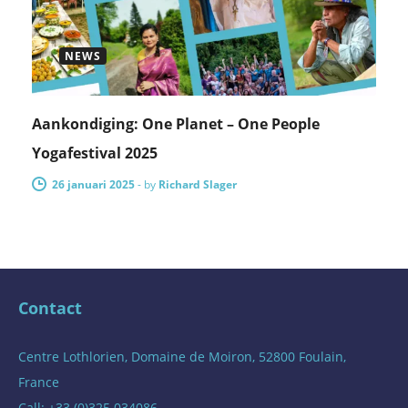
NEWS
Aankondiging: One Planet – One People
Yogafestival 2025
26 januari 2025
-
by
Richard Slager
Contact
Centre Lothlorien, Domaine de Moiron, 52800 Foulain,
France
Call: +33 (0)325 034086