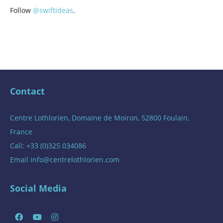
Follow
@swiftideas
.
Contact
Centre Lothlorien, Domaine de Moiron, 52800 Foulain,
France
Call: +33 (0)325 034086
Email
info@centrelothlorien.com
Social Media