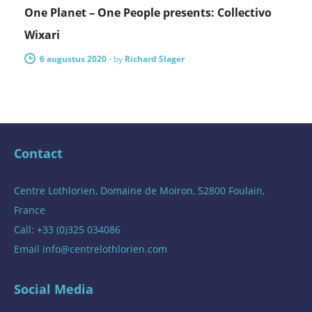
One Planet – One People presents: Collectivo
Wixari
6 augustus 2020
-
by
Richard Slager
Contact
Centre Lothlorien, Domaine de Moiron, 52800 Foulain,
France
Call: +33 (0)325 034086
Email
info@centrelothlorien.com
Social Media