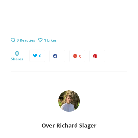
0 Reacties
1
Likes
0
0
0
Shares
Over
Richard Slager