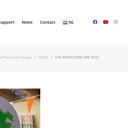
Support
News
Contact
NL
e Planet One People
>
NEWS
>
THE INVITATIONS ARE OUT!