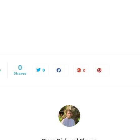
0
s
0
0
Shares