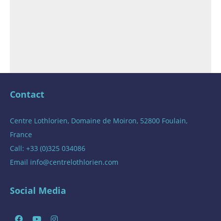
Contact
Centre Lothlorien, Domaine de Moiron, 52800 Foulain,
France
Call: +33 (0)325 034086
Email
info@centrelothlorien.com
Social Media