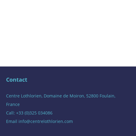
Contact
Centre Lothlorien, Domaine de Moiron, 52800 Foulain,
France
Call: +33 (0)325 034086
Email
info@centrelothlorien.com