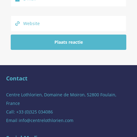
Contact
Centre Lothlorien, Domaine de Moiron, 52800 Foulain,
France
Call: +33 (0)325 034086
Email
info@centrelothlorien.com