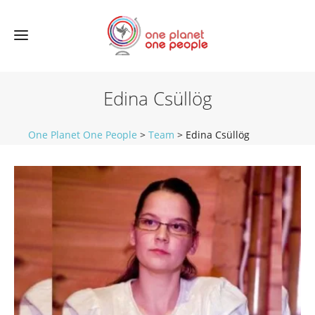
Edina Csüllög
One Planet One People
>
Team
>
Edina Csüllög