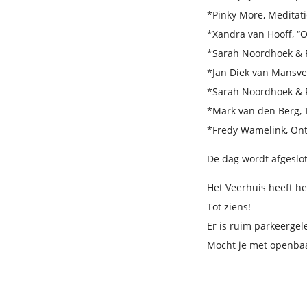
*Pinky More, Meditati
*Xandra van Hooff, “O
*Sarah Noordhoek & R
*Jan Diek van Mansvel
*Sarah Noordhoek & Ri
*Mark van den Berg, 
*Fredy Wamelink, Ont
De dag wordt afgeslo
Het Veerhuis heeft hee
Tot ziens!
Er is ruim parkeergel
Mocht je met openbaar