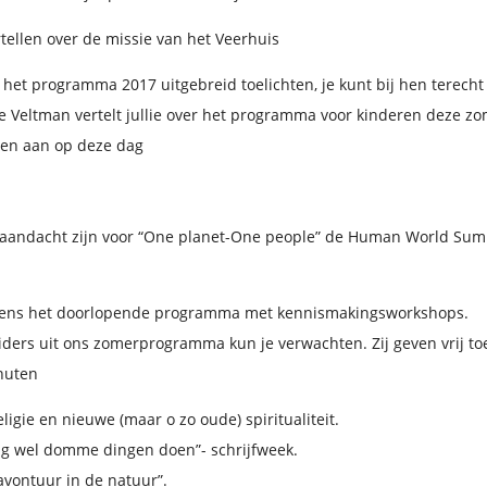
tellen over de missie van het Veerhuis
 het programma 2017 uitgebreid toelichten, je kunt bij hen terecht
ke Veltman vertelt jullie over het programma voor kinderen deze z
iten aan op deze dag
d aandacht zijn voor “One planet-One people” de Human World Summ
ijdens het doorlopende programma met kennismakingsworkshops.
ders uit ons zomerprogramma kun je verwachten. Zij geven vrij to
nuten
ligie en nieuwe (maar o zo oude) spiritualiteit.
mag wel domme dingen doen”- schrijfweek.
avontuur in de natuur”.