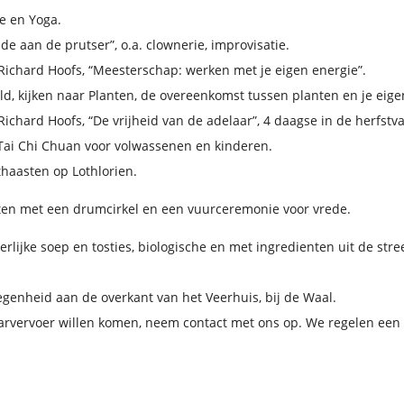
e en Yoga.
de aan de prutser”, o.a. clownerie, improvisatie.
ichard Hoofs, “Meesterschap: werken met je eigen energie”.
d, kijken naar Planten, de overeenkomst tussen planten en je eige
chard Hoofs, “De vrijheid van de adelaar”, 4 daagse in de herfstva
Tai Chi Chuan voor volwassenen en kinderen.
haasten op Lothlorien.
ten met een drumcirkel en een vuurceremonie voor vrede.
rlijke soep en tosties, biologische en met ingredienten uit de stre
egenheid aan de overkant van het Veerhuis, bij de Waal.
vervoer willen komen, neem contact met ons op. We regelen een li