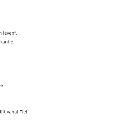
n leven”.
kantie.
ek.
ft vanaf Tiel.