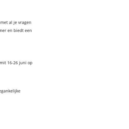
 met al je vragen
omer en biedt een
it 16-26 juni op
egankelijke