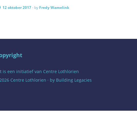
12 oktober 2017
-
by
Fredy Wamelink
opyright
t is een initiatief van
Centre Lothlorien
2026 Centre Lothlorien · by
Building Legacies