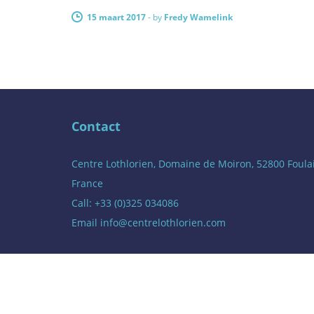
15 maart 2017
-
by
Fredy Wamelink
Contact
Centre Lothlorien, Domaine de Moiron, 52800 Foula
France
Call: +33 (0)325 034086
Email
info@centrelothlorien.com