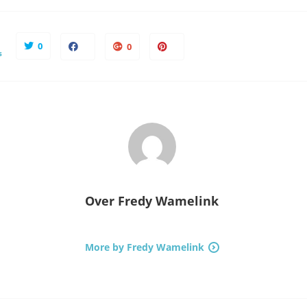
0
0
s
Over
Fredy Wamelink
More by Fredy Wamelink