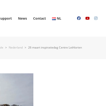
Support
News
Contact
NL
ple
>
Nederland
>
26 maart inspiratiedag Centre Lothlorien