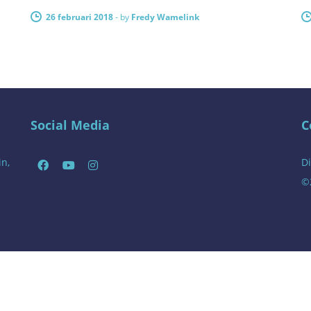
26 februari 2018
-
by
Fredy Wamelink
Social Media
C
in,
Di
©