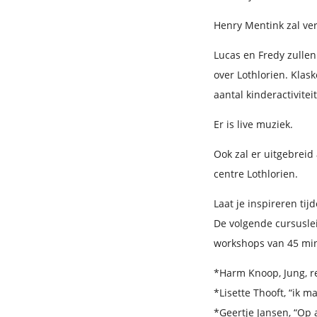
Henry Mentink zal ver
Lucas en Fredy zullen
over Lothlorien. Klas
aantal kinderactivite
Er is live muziek.
Ook zal er uitgebrei
centre Lothlorien.
Laat je inspireren t
De volgende cursuslei
workshops van 45 mi
*Harm Knoop, Jung, re
*Lisette Thooft, “ik 
*Geertje Jansen, “Op 