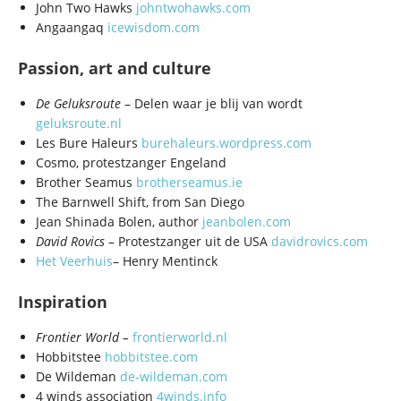
John Two Hawks
johntwohawks.com
Angaangaq
icewisdom.com
Passion, art and culture
De Geluksroute
– Delen waar je blij van wordt
geluksroute.nl
Les Bure Haleurs
burehaleurs.wordpress.com
Cosmo, protestzanger Engeland
Brother Seamus
brotherseamus.ie
The Barnwell Shift, from San Diego
Jean Shinada Bolen, author
jeanbolen.com
David Rovics
– Protestzanger uit de USA
davidrovics.com
Het Veerhuis
– Henry Mentinck
Inspiration
Frontier World –
frontierworld.nl
Hobbitstee
hobbitstee.com
De Wildeman
de-wildeman.com
4 winds association
4winds.info