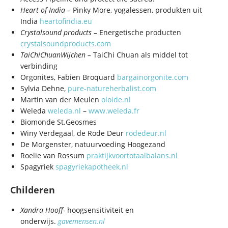
Heart of India –
Pinky More, yogalessen, produkten uit
India
heartofindia.eu
Crystalsound products –
Energetische producten
crystalsoundproducts.com
TaiChiChuanWijchen –
TaiChi Chuan als middel tot
verbinding
Orgonites, Fabien Broquard
bargainorgonite.com
Sylvia Dehne,
pure-natureherbalist.com
Martin van der Meulen
oloide.nl
Weleda
weleda.nl
–
www.weleda.fr
Biomonde St.Geosmes
Winy Verdegaal, de Rode Deur
rodedeur.nl
De Morgenster, natuurvoeding Hoogezand
Roelie van Rossum
praktijkvoortotaalbalans.nl
Spagyriek
spagyriekapotheek.nl
Childeren
Xandra Hooff-
hoogsensitiviteit en
onderwijs.
gavemensen.nl