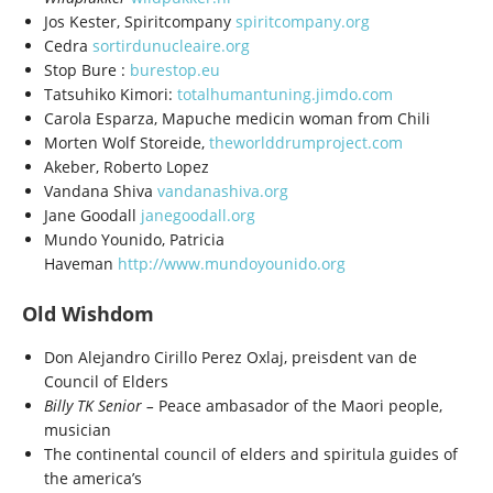
Jos Kester, Spiritcompany
spiritcompany.org
Cedra
sortirdunucleaire.org
Stop Bure :
burestop.eu
Tatsuhiko Kimori:
totalhumantuning.jimdo.com
Carola Esparza, Mapuche medicin woman from Chili
Morten Wolf Storeide,
theworlddrumproject.com
Akeber, Roberto Lopez
Vandana Shiva
vandanashiva.org
Jane Goodall
janegoodall.org
Mundo Younido, Patricia
Haveman
http://www.mundoyounido.org
Old Wishdom
Don Alejandro Cirillo Perez Oxlaj, preisdent van de
Council of Elders
Billy TK Senior –
Peace ambasador of the Maori people,
musician
The continental council of elders and spiritula guides of
the america’s