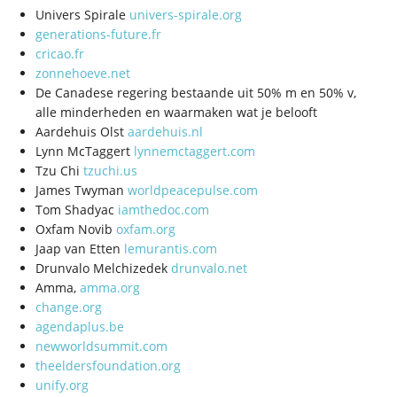
Univers Spirale
univers-spirale.org
generations-future.fr
cricao.fr
zonnehoeve.net
De Canadese regering bestaande uit 50% m en 50% v,
alle minderheden en waarmaken wat je belooft
Aardehuis Olst
aardehuis.nl
Lynn McTaggert
lynnemctaggert.com
Tzu Chi
tzuchi.us
James Twyman
worldpeacepulse.com
Tom Shadyac
iamthedoc.com
Oxfam Novib
oxfam.org
Jaap van Etten
lemurantis.com
Drunvalo Melchizedek
drunvalo.net
Amma,
amma.org
change.org
agendaplus.be
newworldsummit.com
theeldersfoundation.org
unify.org