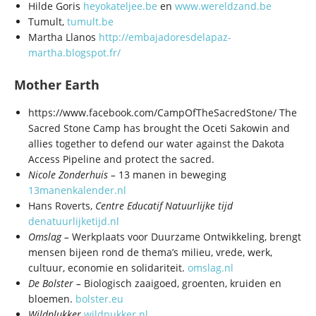
Hilde Goris
heyokateljee.be
en
www.wereldzand.be
Tumult,
tumult.be
Martha Llanos
http://embajadoresdelapaz-
martha.blogspot.fr/
Mother Earth
https://www.facebook.com/CampOfTheSacredStone/ The
Sacred Stone Camp has brought the Oceti Sakowin and
allies together to defend our water against the Dakota
Access Pipeline and protect the sacred.
Nicole Zonderhuis –
13 manen in beweging
13manenkalender.nl
Hans Roverts,
Centre Educatif Natuurlijke tijd
denatuurlijketijd.nl
Omslag –
Werkplaats voor Duurzame Ontwikkeling, brengt
mensen bijeen rond de thema’s milieu, vrede, werk,
cultuur, economie en solidariteit.
omslag.nl
De Bolster –
Biologisch zaaigoed, groenten, kruiden en
bloemen.
bolster.eu
Wildplukker
wildpukker.nl