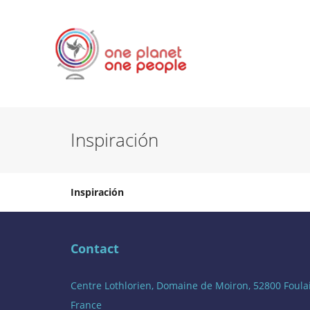
Inspiración
Inspiración
Contact
Centre Lothlorien, Domaine de Moiron, 52800 Foula
France