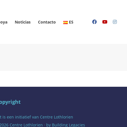
oya
Noticias
Contacto
ES
opyright
t is een initiatief van
Centre Lothlorien
2026 Centre Lothlorien · by
Building Legacies