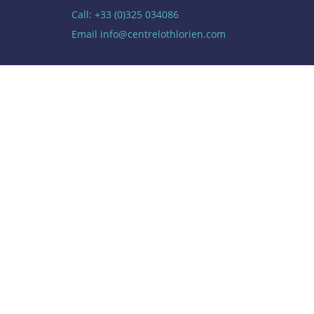
Call: +33 (0)325 034086
Email
info@centrelothlorien.com