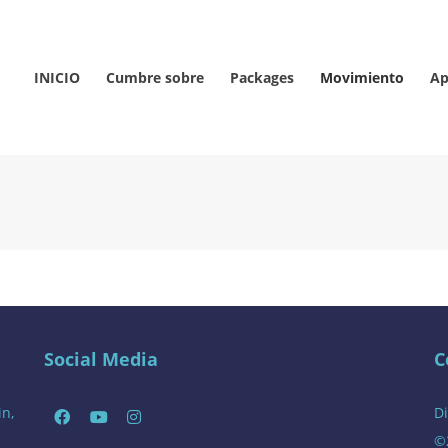
INICIO
Cumbre sobre
Packages
Movimiento
Ap
Social Media
C
in,
Di
©